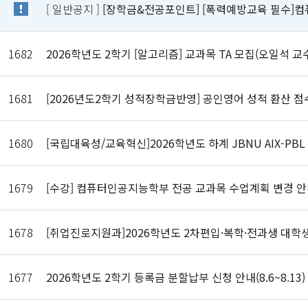
[ 일반공지 ]
[장학금&전공포인트] [폭력예방교육 필수]
1682
2026학년도 2학기 [알고리즘] 교과목 TA 모집(오일석 교
1681
[2026년도2학기 성적장학금반영] 공인영어 성적 환산 점수
1680
[국립대육성/교육혁신]2026학년도 하계 JBNU AIX-PB
1679
[수강] 컴퓨터인공지능학부 전공 교과목 수업계획 변경 안내(기
1678
[취업진로지원과]2026학년도 2차편입·복학·전과생 대학생활
1677
2026학년도 2학기 등록금 분할납부 신청 안내(8.6~8.13)