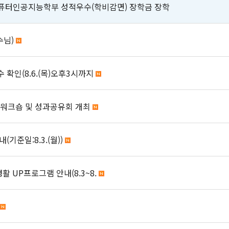
컴퓨터인공지능학부 성적우수(학비감면) 장학금 장학
수님)
 확인(8.6.(목)오후3시까지
L 워크숍 및 성과공유회 개최
준일:8.3.(월))
 UP프로그램 안내(8.3~8.