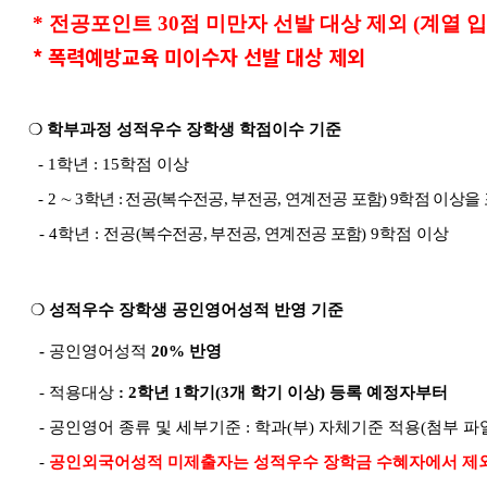
* 전공포인트 30점 미만자 선발 대상 제외 (계열 입
* 폭력예방교육 미이수자 선발 대상 제외
❍
학부과정 성적우수 장학생 학점이수 기준
- 1
학년
: 15
학점 이상
-
2
∼
3
학년
:
전공
(
복수전공
,
부전공
,
연계전공 포함
) 9
학점 이상을
- 4
학년
:
전공
(
복수전공
,
부전공
,
연계전공 포함
)
9
학점 이상
❍
성적우수 장학생 공인영어성적 반영 기준
-
공인영어성적
20%
반영
-
적용대상
: 2
학년
1
학기
(3
개 학기 이상
)
등록 예정자부터
-
공인영어 종류 및 세부기준
:
학과
(
부
)
자체기준 적용(첨부 파일
-
공인외국어성적 미제출자는 성적우수 장학금 수혜자에서 제