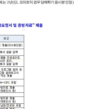
우에는
2
년(단,
모의토익 경우 당해학기 응시분 인정 )
급요청서 및 증빙자료
" 제출