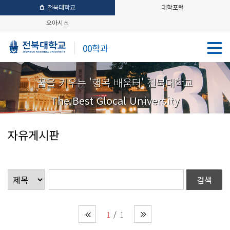
전북대학교
대학포털
오아시스
00학과
꿈을 키우는 '행복 배움터' 전북대학교
The Best Glocal University
자유게시판
1
1