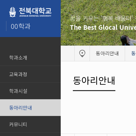
꿈을 키우는 '행복 배움터'
00학과
The Best Glocal Unive
동아리안내
동
학과소개
교육과정
동아리안내
학과시설
동아리안내
커뮤니티