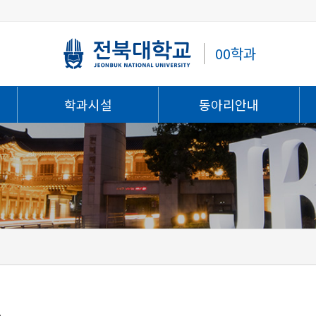
00학과
학과시설
동아리안내