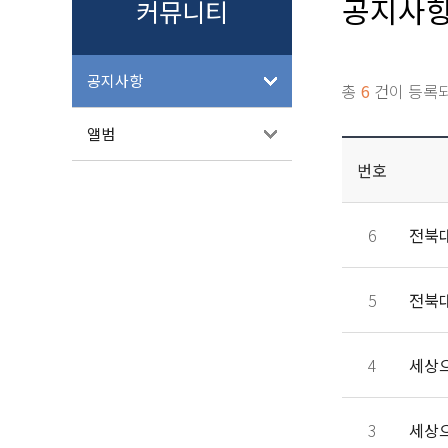
공지사
커뮤니티
공지사항
총
6
건이 등록
앨범
번호
6
전북
5
전북
4
3