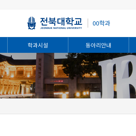
00학과
학과시설
동아리안내