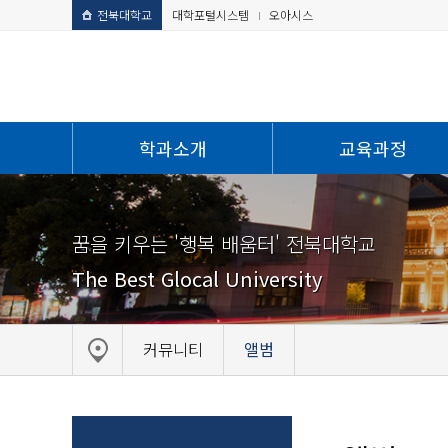
전북대학교
대학포털시스템
오아시스
학과소개
교육과정
꿈을 키우는 '행복 배움터' 전북대학교
The Best Glocal University
커뮤니티
앨범