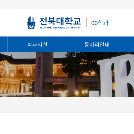
00학과
학과시설
동아리안내