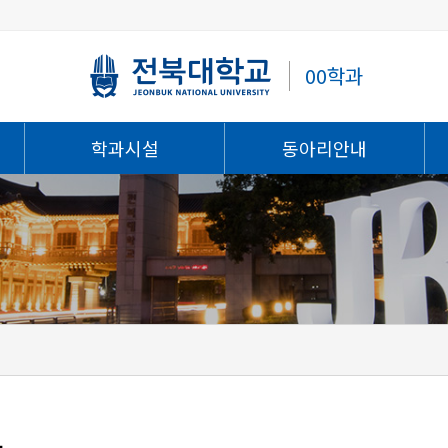
00학과
학과시설
동아리안내