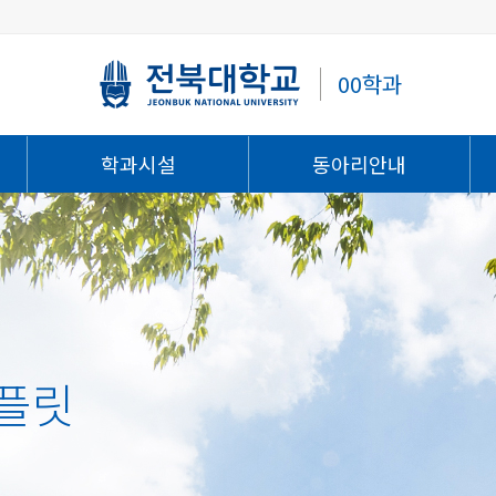
00학과
학과시설
동아리안내
플릿