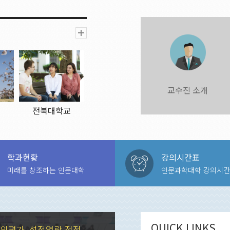
교수진 소개
교
전북대학교
2019.11.12.
학과현황
강의시간표
미래를 창조하는 인문대학
인문과학대학 강의시간
QUICK LINKS
의평가, 성적열람 정정