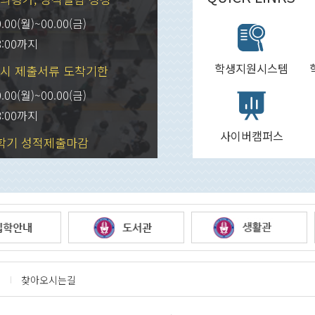
0.00(월)~00.00(금)
8:00까지
학생지원시스템
시 제출서류 도착기한
0.00(월)~00.00(금)
8:00까지
사이버캠퍼스
학기 성적제출마감
0.00(월)~00.00(금)
8:00까지
찾아오시는길