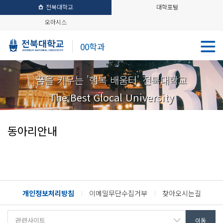
전북대학교
대학포털
오아시스
00학과
꿈을 키우는 '행복 배움터' 전북대학교
The Best Glocal University
동아리안내
개인정보처리방침
이메일무단수집거부
찾아오시는길