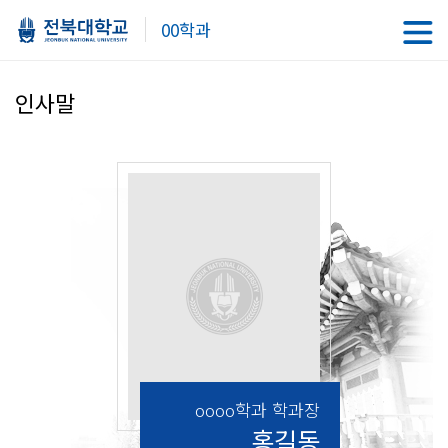
00학과
인사말
oooo학과 학과장
홍길동