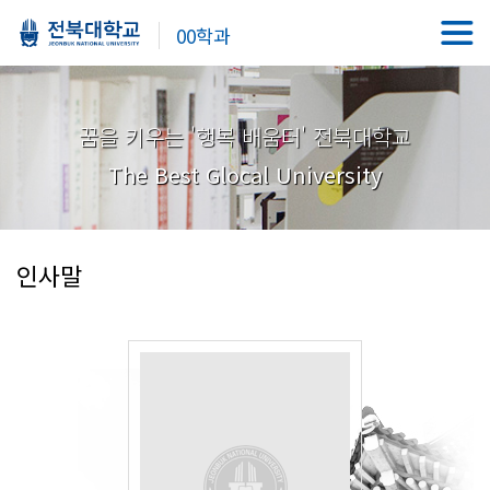
00학과
꿈을 키우는 '행복 배움터' 전북대학교
The Best Glocal University
인사말