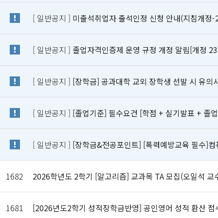
[ 일반공지 ]
미출석취업자 출석인정 신청 안내(지침개정-2024
[ 일반공지 ]
졸업자격인증제 운영 규정 개정 알림[개정 23. 1
[ 일반공지 ]
[장학금] 공과대학 교외 장학생 선발 시 유의
[ 일반공지 ]
[졸업기준] 필수요건 [학점 + 실기발표 + 졸
[ 일반공지 ]
[장학금&전공포인트] [폭력예방교육 필수]
1682
2026학년도 2학기 [알고리즘] 교과목 TA 모집(오일석 교
1681
[2026년도2학기 성적장학금반영] 공인영어 성적 환산 점수