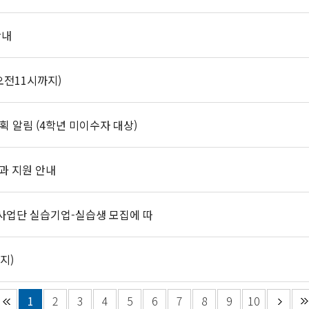
안내
오전11시까지)
 알림 (4학년 미이수자 대상)
교과 지원 안내
 사업단 실습기업-실습생 모집에 따
지)
1
2
3
4
5
6
7
8
9
10