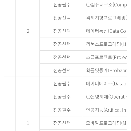
전공필수
○컴퓨터구조(Computer 
전공선택
객체지향프로그래밍(Object
2
전공선택
데이터통신(Data Commu
전공선택
리눅스프로그래밍(Linux 
전공선택
초급프로젝트(Project fo
전공선택
확률및통계(Probabitily a
전공필수
데이터베이스(Databas
전공필수
○운영체제(Operating 
전공필수
인공지능(Artifical Intel
1
전공선택
모바일프로그래밍(Mobile