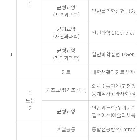
1
균형교양
일반물리학실험 1(General
(자연과과학)
균형교양
일반화학 1(General Che
(자연과과학)
균형교양
1
일반화학실험 1(General 
(자연과과학)
진로
대학생활과진로설계(College
의사소통영역(고전명저
기초교양(기초선택)
1
통계적사고와사회) 중 
또는
인간과문화/삶과사회/외
2
균형교양
필수이수(예술과체육은 
계열공통
통합전공탐색(Introductio