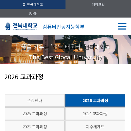
전북대학교
대학포털
JUMP
컴퓨터인공지능학부
꿈을 키우는 '행복 배움터' 전북대학교
The Best Glocal University
2026 교과과정
수강안내
2026 교과과정
2025 교과과정
2024 교과과정
2023 교과과정
이수체계도