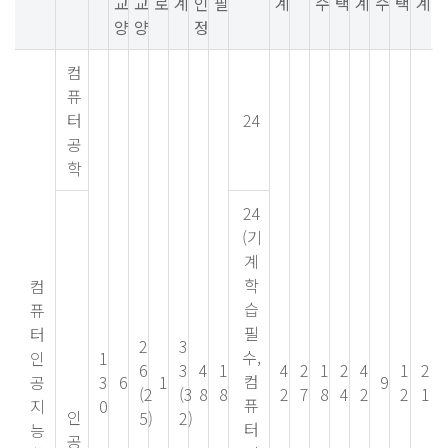
교
교
로
계
인
필
계
수
택
계
수
택
계
양
양
정
컴
퓨
터
24
공
학
24
(기
계
학
컴
습
퓨
필
터
2
3
수,
인
1
6
3
4
1
4
2
1
2
4
1
2
컴
공
3
6
1
9
(2
(3
8
8
2
7
8
4
2
2
1
퓨
지
0
인
5)
2)
터
능
공