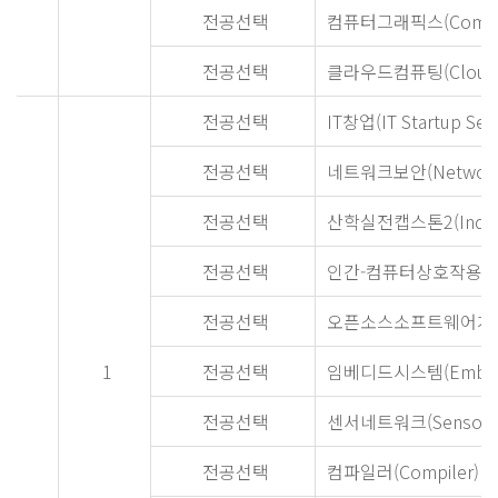
전공선택
컴퓨터그래픽스(Compute
전공선택
클라우드컴퓨팅(Cloud C
전공선택
IT창업(IT Startup Sem
전공선택
네트워크보안(Network S
전공선택
산학실전캡스톤2(Industry-
전공선택
인간-컴퓨터상호작용(Human
전공선택
오픈소스소프트웨어개발(Ope
1
전공선택
임베디드시스템(Embedd
전공선택
센서네트워크(Sensor N
전공선택
컴파일러(Compiler)