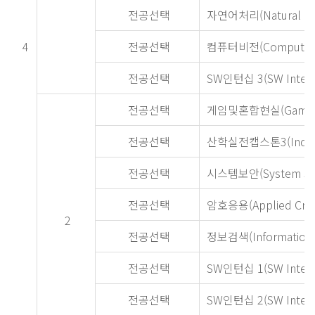
전공선택
자연어처리(Natural Lan
4
전공선택
컴퓨터비전(Computer V
전공선택
SW인턴십 3(SW Interns
전공선택
게임및혼합현실(Game and
전공선택
산학실전캡스톤3(Industry-
전공선택
시스템보안(System Sec
전공선택
암호응용(Applied Cryp
2
전공선택
정보검색(Information R
전공선택
SW인턴십 1(SW Inter
전공선택
SW인턴십 2(SW Inter