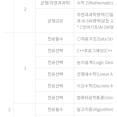
균형(자연과과학)
수학 2(Mathematics 2
2
자연과과학영역(①일반
균형교양
과 AI·SW영역(모든 교
* C언어기초(AI·SW
전공필수
○자료구조(Data Struct
전공선택
C++프로그래밍(C++ Pr
전공선택
논리설계(Logic Design
1
전공선택
선형대수학(Linear Alge
전공선택
이산수학(Discrete Mat
전공선택
컴퓨터공학총론(Introducti
2
전공필수
알고리즘(Algorithm)