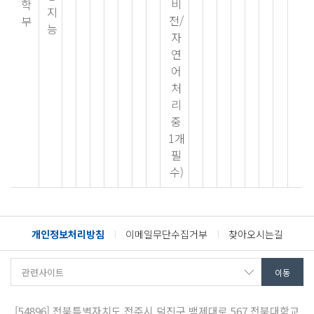
비
학
지
전/
부
능
자
연
어
처
리
중
1개
필
수)
개인정보처리방침
이메일무단수집거부
찾아오시는길
[54896]
전북특별자치도 전주시 덕진구 백제대로 567
전북대학교