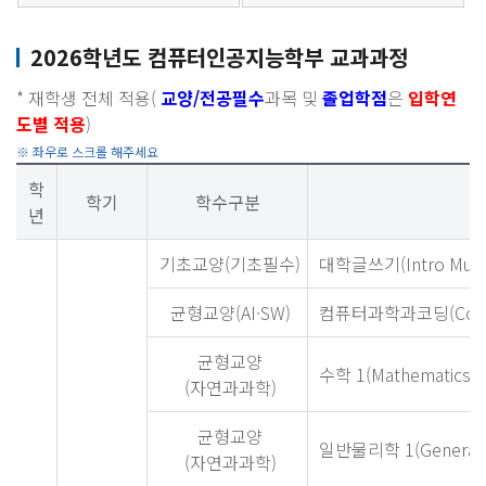
2026학년도 컴퓨터인공지능학부 교과과정
* 재학생 전체 적용(
교양/전공필수
과목 및
졸업학점
은
입학연
도별 적용
)
학
학기
학수구분
년
기초교양(기초필수)
대학글쓰기(Intro Multin
균형교양(AI·SW)
컴퓨터과학과코딩(Compute
균형교양
수학 1(Mathematics 1
(자연과과학)
균형교양
일반물리학 1(General P
(자연과과학)