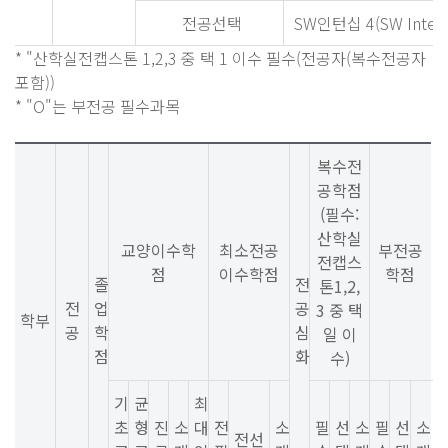
전공선택
SW인턴십 4(SW Interns
* "산학실전캡스톤 1,2,3 중 택 1 이수 필수(전공자(복수전공자
포함))
* "O"는 부전공 필수과목
복수전
공학점
(필수:
산학실
교양이수학
최소전공
부전공
전캡스
점
이수학점
학점
졸
전
톤1,2,
전
업
공
3 중 택
학부
공
학
심
일 이
점
화
수)
기
균
최
초
형
진
소
대
전
소
필
선
소
필
선
소
전선