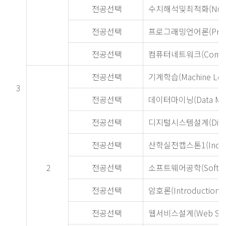
전공선택
수치해석및최적화(Numerica
전공선택
프로그래밍언어론(Progra
전공선택
컴퓨터네트워크(Comput
전공선택
기계학습(Machine Lear
3
전공선택
데이터마이닝(Data Min
전공선택
디지털시스템설계(Digital
전공선택
산학실전캡스톤1(Industry-
2
전공선택
소프트웨어공학(Software
전공선택
암호론(Introduction t
전공선택
웹서비스설계(Web Servi